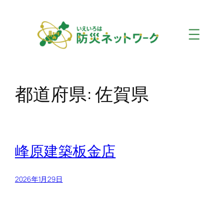
内
容
を
ス
キ
ッ
プ
都道府県:
佐賀県
峰原建築板金店
2026年1月29日