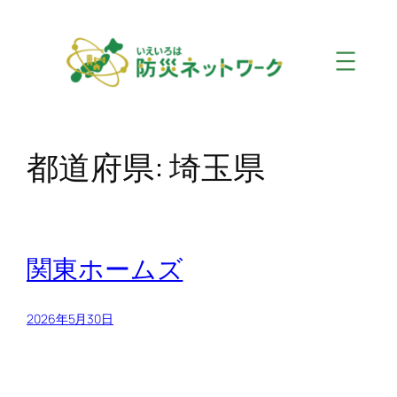
内
容
を
ス
キ
ッ
プ
都道府県:
埼玉県
関東ホームズ
2026年5月30日