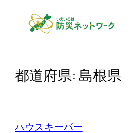
内
容
を
ス
キ
ッ
プ
都道府県:
島根県
ハウスキーパー