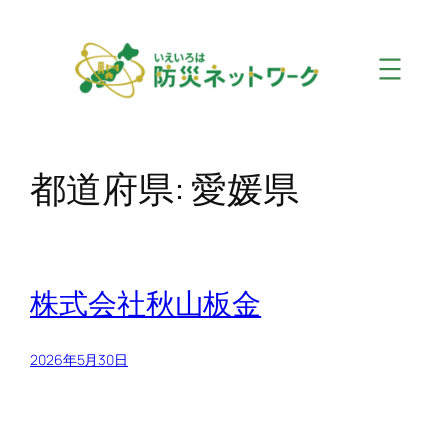
内
容
を
ス
キ
ッ
プ
都道府県:
愛媛県
株式会社秋山板金
2026年5月30日