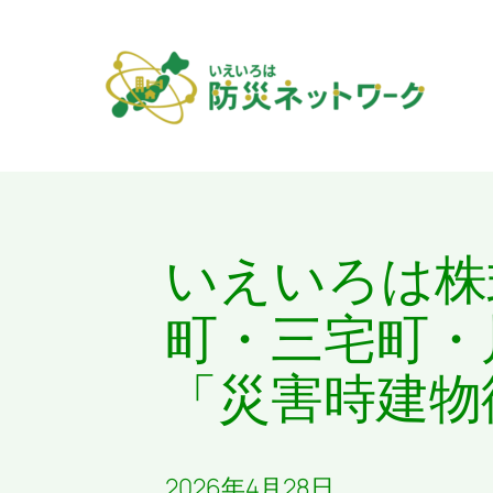
内
容
を
ス
キ
ッ
プ
いえいろは株
町・三宅町・
「災害時建物
2026年4月28日