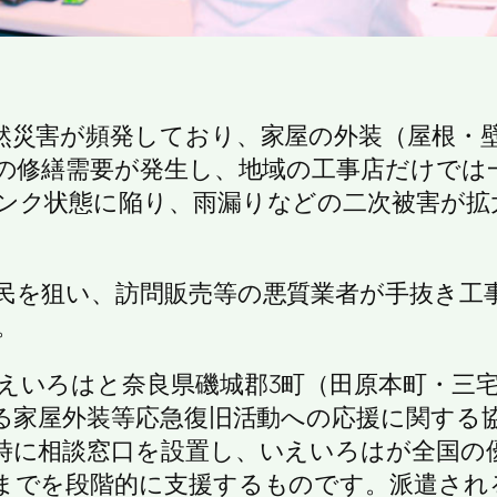
然災害が頻発しており、家屋の外装（屋根・
上の修繕需要が発生し、地域の工事店だけでは
ンク状態に陥り、雨漏りなどの二次被害が拡
民を狙い、訪問販売等の悪質業者が手抜き工
。
いろはと奈良県磯城郡3町（田原本町・三宅町・
ける家屋外装等応急復旧活動への応援に関する
時に相談窓口を設置し、いえいろはが全国の
までを段階的に支援するものです。派遣され