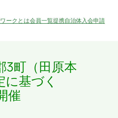
トワークとは
会員一覧
提携自治体
入会申請
郡3町（田原本
定に基づく
開催