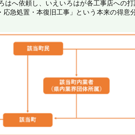
ろはへ依頼し、いえいろはが各工事店への打
・応急処置・本復旧工事」という本来の得意