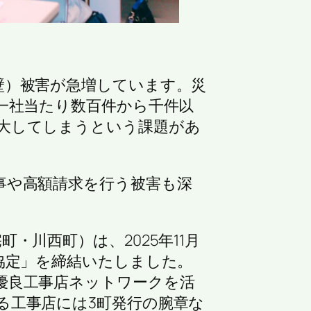
壁）被害が急増しています。災
一社当たり数百件から千件以
大してしまうという課題があ
事や高額請求を行う被害も深
川西町）は、2025年11月
協定」を締結いたしました。
優良工事店ネットワークを活
る工事店には3町発行の腕章な